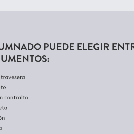
LUMNADO PUEDE ELEGIR ENTR
RUMENTOS:
 travesera
ete
n contralto
eta
ón
a