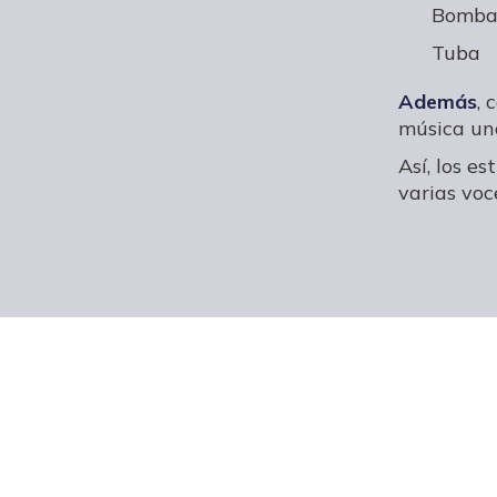
Bomba
Tuba
Además
, 
música una
Así, los e
varias voc