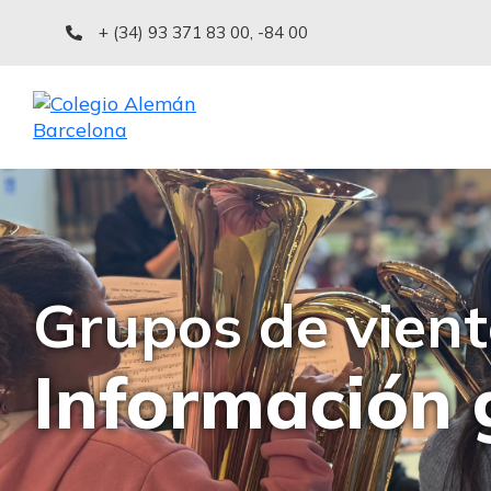
+ (34) 93 371 83 00
,
-84 00
Grupos de vien
Información 