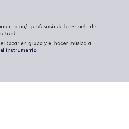
ria con un/a profesor/a de la escuela de
a tarde.
el tocar en grupo y el hacer música a
 el instrumento
.