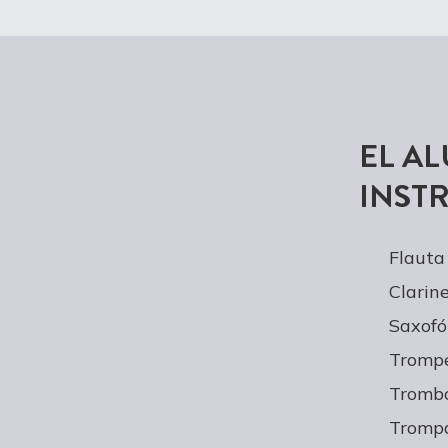
EL A
INST
Flauta
Clarin
Saxofó
Tromp
Tromb
Tromp