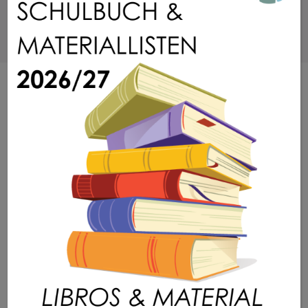
DSB - Colegio privado internacional en
Barcelona - ¡Mucho más que un Colegio!
¿Por qué el Colegio Alemán?
Admisión