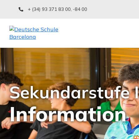
+ (34) 93 371 83 00
,
-84 00
Sekundarstufe I
Information