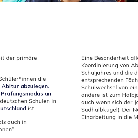
eit der primäre
Eine Besonderheit all
Koordinierung von A
Schuljahres und die 
 Schüler*innen die
entsprechenden Fäche
s
Abitur abzulegen.
Schulwechsel von ein
s Prüfungsmodus an
andere ist zum Halbj
e deutschen Schulen in
auch wenn sich der J
eutschland
ist.
Südhalbkugel). Der Na
Einarbeitung in die M
ls auch in
nnen“.