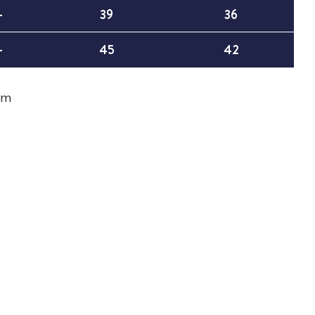
-
39
36
-
45
42
em