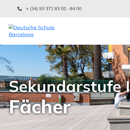
+ (34) 93 371 83 00
,
-84 00
Sekundarstufe I
Fächer