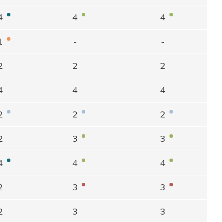
4
4
4
1
-
-
2
2
2
4
4
4
2
2
2
2
3
3
4
4
4
2
3
3
2
3
3