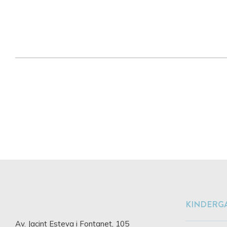
KINDERG
Av. Jacint Esteva i Fontanet, 105