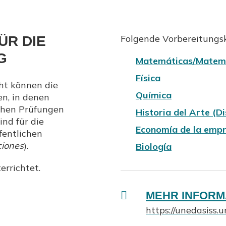
Folgende Vorbereitungs
ÜR DIE
G
Matemáticas/Matemát
Física
cht können die
Química
n, in denen
schen Prüfungen
Historia del Arte (D
nd für die
Economía de la emp
fentlichen
iones
).
Biología
rrichtet.
MEHR INFORM
https://unedasiss.